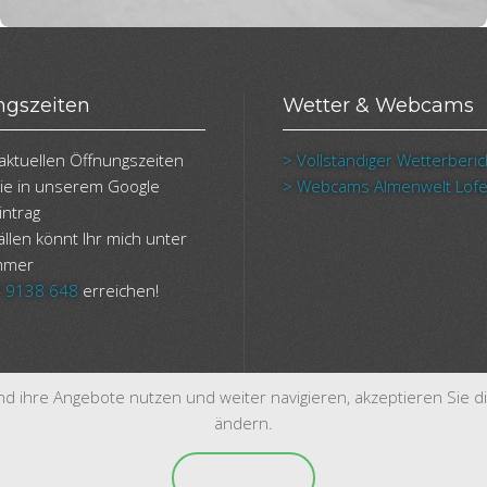
ngszeiten
Wetter & Webcams
aktuellen Öffnungszeiten
> Vollständiger Wetterberic
Sie in unserem Google
> Webcams Almenwelt Lofe
intrag
ällen könnt Ihr mich unter
mmer
 9138 648
erreichen!
 ihre Angebote nutzen und weiter navigieren, akzeptieren Sie d
ändern.
AKZEPTIEREN