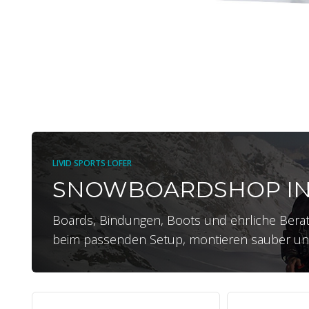
LIVID SPORTS LOFER
SNOWBOARDSHOP IN
Boards, Bindungen, Boots und ehrliche Beratun
beim passenden Setup, montieren sauber und