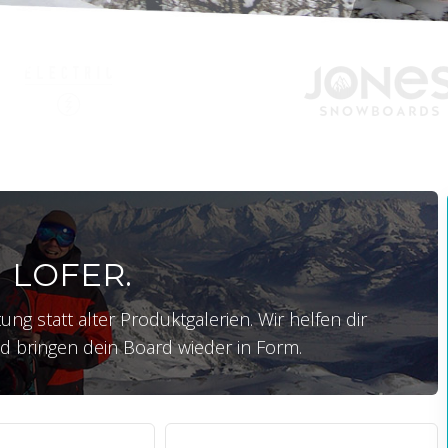
 LOFER.
g statt alter Produktgalerien. Wir helfen dir
 bringen dein Board wieder in Form.