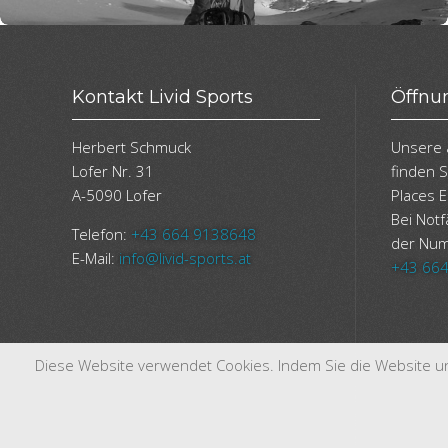
Kontakt Livid Sports
Öffnu
Herbert Schmuck
Unsere 
Lofer Nr. 31
finden 
A-5090 Lofer
Places E
Bei Notf
Telefon:
+43 664 9138648
der Nu
E-Mail:
info@livid-sports.at
+43 664
Diese Website verwendet Cookies. Indem Sie die Website und