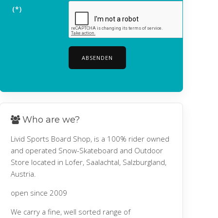
(*)
ABSENDEN
Who are we?
Livid Sports Board Shop, is a 100% rider owned
and operated Snow-Skateboard and Outdoor
Store located in Lofer, Saalachtal, Salzburgland,
Austria.
open since 2009
We carry a fine, well sorted range of